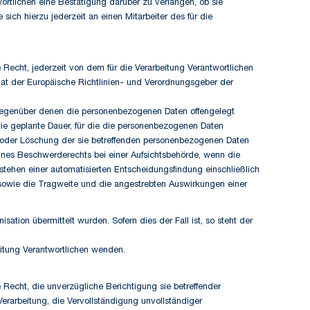
rtlichen eine Bestätigung darüber zu verlangen, ob sie
ich hierzu jederzeit an einen Mitarbeiter des für die
echt, jederzeit von dem für die Verarbeitung Verantwortlichen
hat der Europäische Richtlinien- und Verordnungsgeber der
 gegenüber denen die personenbezogenen Daten offengelegt
die geplante Dauer, für die die personenbezogenen Daten
ung oder Löschung der sie betreffenden personenbezogenen Daten
ines Beschwerderechts bei einer Aufsichtsbehörde, wenn die
stehen einer automatisierten Entscheidungsfindung einschließlich
 sowie die Tragweite und die angestrebten Auswirkungen einer
ation übermittelt wurden. Sofern dies der Fall ist, so steht der
beitung Verantwortlichen wenden.
echt, die unverzügliche Berichtigung sie betreffender
erarbeitung, die Vervollständigung unvollständiger