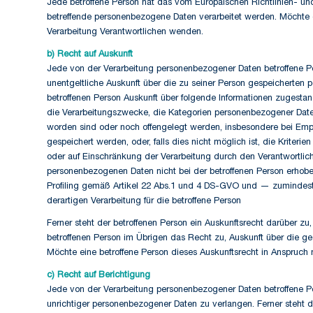
Jede betroffene Person hat das vom Europäischen Richtlinien- un
betreffende personenbezogene Daten verarbeitet werden. Möchte ei
Verarbeitung Verantwortlichen wenden.
b) Recht auf Auskunft
Jede von der Verarbeitung personenbezogener Daten betroffene Pe
unentgeltliche Auskunft über die zu seiner Person gespeicherten 
betroffenen Person Auskunft über folgende Informationen zugesta
die Verarbeitungszwecke, die Kategorien personenbezogener Dat
worden sind oder noch offengelegt werden, insbesondere bei Empfä
gespeichert werden, oder, falls dies nicht möglich ist, die Krite
oder auf Einschränkung der Verarbeitung durch den Verantwortlic
personenbezogenen Daten nicht bei der betroffenen Person erhoben
Profiling gemäß Artikel 22 Abs.1 und 4 DS-GVO und — zumindest i
derartigen Verarbeitung für die betroffene Person
Ferner steht der betroffenen Person ein Auskunftsrecht darüber zu,
betroffenen Person im Übrigen das Recht zu, Auskunft über die 
Möchte eine betroffene Person dieses Auskunftsrecht in Anspruch n
c) Recht auf Berichtigung
Jede von der Verarbeitung personenbezogener Daten betroffene Pe
unrichtiger personenbezogener Daten zu verlangen. Ferner steht d