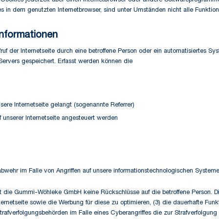
Cookies jederzeit über einen Internetbrowser oder andere Softwareprogramme 
s in dem genutzten Internetbrowser, sind unter Umständen nicht alle Funktione
Informationen
f der Internetseite durch eine betroffene Person oder ein automatisiertes Sy
Servers gespeichert. Erfasst werden können die
sere Internetseite gelangt (sogenannte Referrer)
 unserer Internetseite angesteuert werden
abwehr im Falle von Angriffen auf unsere informationstechnologischen Systeme
t die Gummi-Wöhleke GmbH keine Rückschlüsse auf die betroffene Person. Die
r Internetseite sowie die Werbung für diese zu optimieren, (3) die dauerhafte F
trafverfolgungsbehörden im Falle eines Cyberangriffes die zur Strafverfolgun