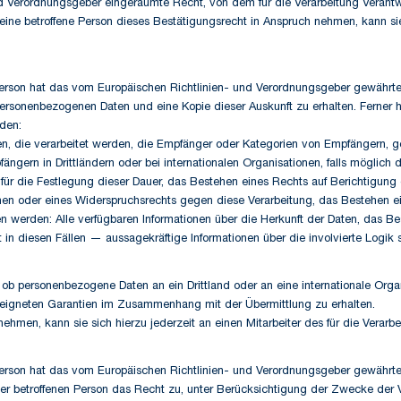
d Verordnungsgeber eingeräumte Recht, von dem für die Verarbeitung Verantwo
ne betroffene Person dieses Bestätigungsrecht in Anspruch nehmen, kann sie s
rson hat das vom Europäischen Richtlinien- und Verordnungsgeber gewährte R
personenbezogenen Daten und eine Kopie dieser Auskunft zu erhalten. Ferner 
nden:
en, die verarbeitet werden, die Empfänger oder Kategorien von Empfängern,
ngern in Drittländern oder bei internationalen Organisationen, falls möglich 
rien für die Festlegung dieser Dauer, das Bestehen eines Rechts auf Berichtig
hen oder eines Widerspruchsrechts gegen diese Verarbeitung, das Bestehen e
 werden: Alle verfügbaren Informationen über die Herkunft der Daten, das Be
n diesen Fällen — aussagekräftige Informationen über die involvierte Logik
 ob personenbezogene Daten an ein Drittland oder an eine internationale Organis
geeigneten Garantien im Zusammenhang mit der Übermittlung zu erhalten.
ehmen, kann sie sich hierzu jederzeit an einen Mitarbeiter des für die Verar
rson hat das vom Europäischen Richtlinien- und Verordnungsgeber gewährte R
er betroffenen Person das Recht zu, unter Berücksichtigung der Zwecke der V