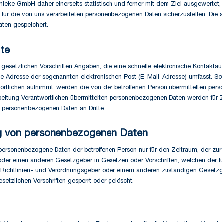
ke GmbH daher einerseits statistisch und ferner mit dem Ziel ausgewertet,
 für die von uns verarbeiteten personenbezogenen Daten sicherzustellen. Die
ten gespeichert.
ite
gesetzlichen Vorschriften Angaben, die eine schnelle elektronische Kontakt
 Adresse der sogenannten elektronischen Post (E-Mail-Adresse) umfasst. Sofe
wortlichen aufnimmt, werden die von der betroffenen Person übermittelten pe
erarbeitung Verantwortlichen übermittelten personenbezogenen Daten werden f
er personenbezogenen Daten an Dritte.
g von personenbezogenen Daten
t personenbezogene Daten der betroffenen Person nur für den Zeitraum, der zu
er einen anderen Gesetzgeber in Gesetzen oder Vorschriften, welchen der für
n Richtlinien- und Verordnungsgeber oder einem anderen zuständigen Gesetzge
tzlichen Vorschriften gesperrt oder gelöscht.