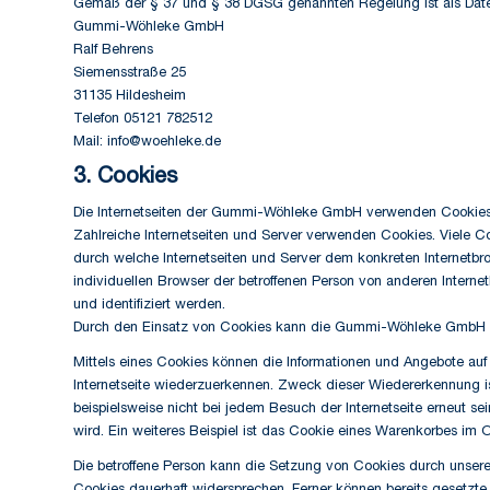
Gemäß der § 37 und § 38 DGSG genannten Regelung ist als Daten
Gummi-Wöhleke GmbH
Ralf Behrens
Siemensstraße 25
31135 Hildesheim
Telefon 05121 782512
Mail: info@woehleke.de
3. Cookies
Die Internetseiten der Gummi-Wöhleke GmbH verwenden Cookies. 
Zahlreiche Internetseiten und Server verwenden Cookies. Viele Co
durch welche Internetseiten und Server dem konkreten Internetb
individuellen Browser der betroffenen Person von anderen Interne
und identifiziert werden.
Durch den Einsatz von Cookies kann die Gummi-Wöhleke GmbH den 
Mittels eines Cookies können die Informationen und Angebote auf 
Internetseite wiederzuerkennen. Zweck dieser Wiedererkennung ist
beispielsweise nicht bei jedem Besuch der Internetseite erneut
wird. Ein weiteres Beispiel ist das Cookie eines Warenkorbes im O
Die betroffene Person kann die Setzung von Cookies durch unsere 