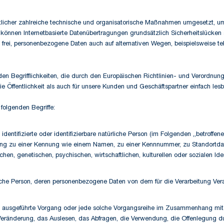
licher zahlreiche technische und organisatorische Maßnahmen umgesetzt, um 
önnen Internetbasierte Datenübertragungen grundsätzlich Sicherheitslücken a
frei, personenbezogene Daten auch auf alternativen Wegen, beispielsweise tele
n Begrifflichkeiten, die durch den Europäischen Richtlinien- und Verordn
e Öffentlichkeit als auch für unsere Kunden und Geschäftspartner einfach les
folgenden Begriffe:
dentifizierte oder identifizierbare natürliche Person (im Folgenden „betroffene
dnung zu einer Kennung wie einem Namen, zu einer Kennnummer, zu Standortd
, genetischen, psychischen, wirtschaftlichen, kulturellen oder sozialen Ident
türliche Person, deren personenbezogene Daten von dem für die Verarbeitung Ver
ahren ausgeführte Vorgang oder jede solche Vorgangsreihe im Zusammenhang m
eränderung, das Auslesen, das Abfragen, die Verwendung, die Offenlegung du