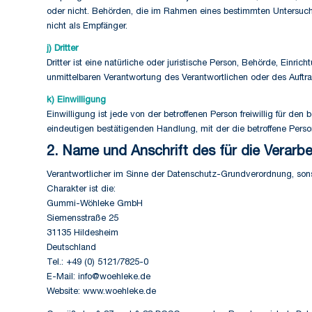
oder nicht. Behörden, die im Rahmen eines bestimmten Untersuc
nicht als Empfänger.
j) Dritter
Dritter ist eine natürliche oder juristische Person, Behörde, Einr
unmittelbaren Verantwortung des Verantwortlichen oder des Auftra
k) Einwilligung
Einwilligung ist jede von der betroffenen Person freiwillig für d
eindeutigen bestätigenden Handlung, mit der die betroffene Perso
2. Name und Anschrift des für die Verarb
Verantwortlicher im Sinne der Datenschutz-Grundverordnung, son
Charakter ist die:
Gummi-Wöhleke GmbH
Siemensstraße 25
31135 Hildesheim
Deutschland
Tel.: +49 (0) 5121/7825-0
E-Mail: info@woehleke.de
Website: www.woehleke.de